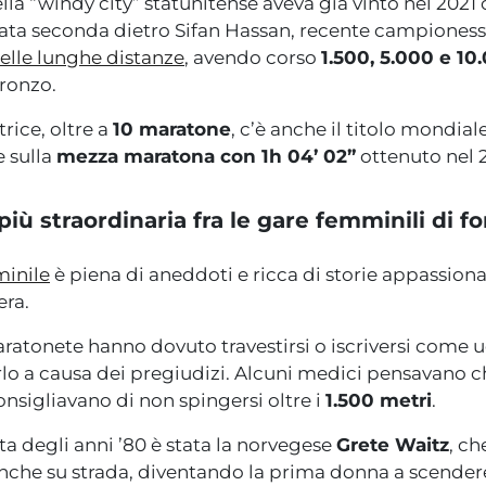
lla “windy city” statunitense aveva già vinto nel 2021
vata seconda dietro Sifan Hassan, recente campioness
elle lunghe distanze
, avendo corso
1.500, 5.000 e 10
ronzo.
rice, oltre a
10 maratone
, c’è anche il titolo mondia
 sulla
mezza maratona con 1h 04’ 02”
ottenuto nel 2
più straordinaria fra le gare femminili di
minile
è piena di aneddoti e ricca di storie appassion
era.
maratonete hanno dovuto travestirsi o iscriversi come 
arlo a causa dei pregiudizi. Alcuni medici pensavano c
onsigliavano di non spingersi oltre i
1.500 metri
.
a degli anni ’80 è stata la norvegese
Grete Waitz
, ch
che su strada, diventando la prima donna a scendere 