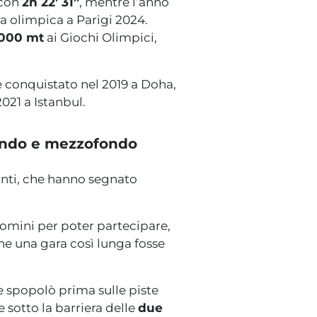
 con
2h 22’ 31”
, mentre l’anno
a olimpica a Parigi 2024.
.000 mt
ai Giochi Olimpici,
le conquistato nel 2019 a Doha,
021 a Istanbul.
 fondo e mezzofondo
anti, che hanno segnato
uomini per poter partecipare,
he una gara così lunga fosse
e spopolò prima sulle piste
sotto la barriera delle
due