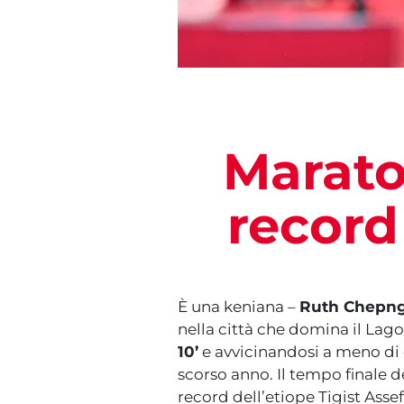
Marato
record
È una keniana –
Ruth Chepng
nella città che domina il Lag
10’
e avvicinandosi a meno di 
scorso anno. Il tempo finale de
record dell’etiope Tigist Asse