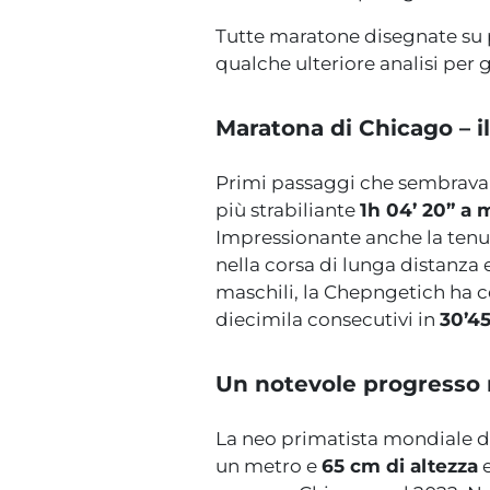
Tutte maratone disegnate su p
qualche ulteriore analisi per g
Maratona di Chicago – i
Primi passaggi che sembravan
più strabiliante
1h 04’ 20” a 
Impressionante anche la tenut
nella corsa di lunga distanza e
maschili, la Chepngetich ha 
diecimila consecutivi in
30’4
Un notevole progresso n
La neo primatista mondiale de
un metro e
65 cm di altezza
e