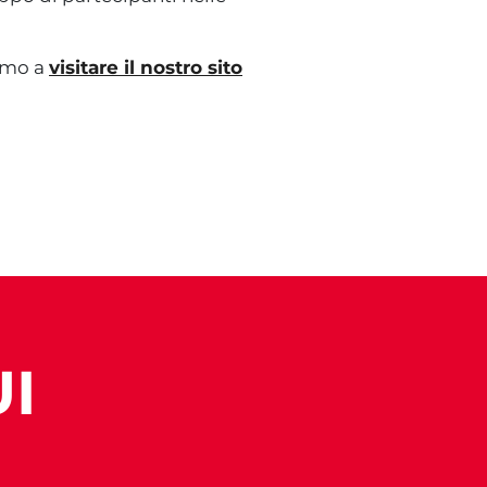
iamo a
visitare il nostro sito
I