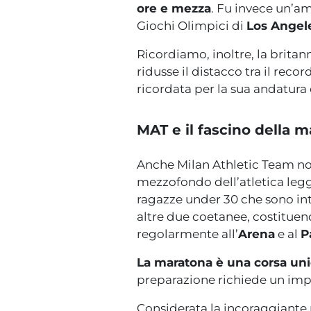
ore e mezza
. Fu invece un’a
Giochi Olimpici di
Los Angel
Ricordiamo, inoltre, la britan
ridusse il distacco tra il reco
ricordata per la sua andatura
MAT e il fascino della 
Anche Milan Athletic Team no
mezzofondo dell’atletica leg
ragazze under 30 che sono in
altre due coetanee, costituen
regolarmente all’
Arena
e al
P
La maratona è una corsa unic
preparazione richiede un impe
Considerata la incoraggiante 