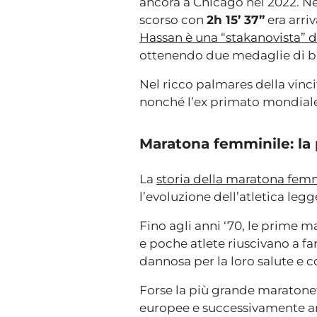
ancora a Chicago nel 2022. Ne
scorso con
2h 15’ 37”
era arri
Hassan è una “stakanovista” d
ottenendo due medaglie di b
Nel ricco palmares della vincit
nonché l’ex primato mondiale
Maratona femminile: la 
La
storia della maratona fem
l’evoluzione dell’atletica legg
Fino agli anni ‘70, le prime 
e poche atlete riuscivano a f
dannosa per la loro salute e c
Forse la più grande maratonet
europee e successivamente an