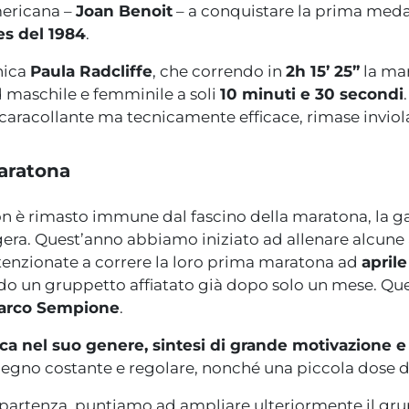
mericana –
Joan Benoit
– a conquistare la prima medag
es del 1984
.
nica
Paula Radcliffe
, che correndo in
2h 15’ 25”
la mar
rd maschile e femminile a soli
10 minuti e 30 secondi
 caracollante ma tecnicamente efficace, rimase inviola
maratona
n è rimasto immune dal fascino della maratona, la g
gera. Quest’anno abbiamo iniziato ad allenare alcune
tenzionate a correre la loro prima maratona ad
april
do un gruppetto affiatato già dopo solo un mese. Que
arco Sempione
.
a nel suo genere, sintesi di grande motivazione e 
gno costante e regolare, nonché una piccola dose di f
partenza, puntiamo ad ampliare ulteriormente il gru