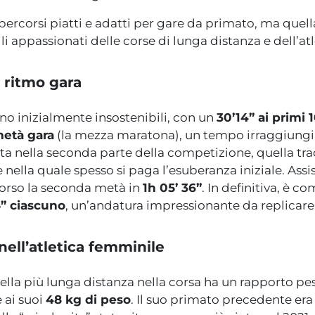
ercorsi piatti e adatti per gare da primato, ma quella
li appassionati delle corse di lunga distanza e dell’at
l ritmo gara
o inizialmente insostenibili, con un
30’14” ai primi
metà gara
(la mezza maratona), un tempo irraggiungi
a nella seconda parte della competizione, quella tr
 nella quale spesso si paga l’esuberanza iniziale. Assis
corso la seconda metà in
1h 05’ 36”
. In definitiva, è 
5” ciascuno
, un’andatura impressionante da replicare 
ell’atletica femminile
lla più lunga distanza nella corsa ha un rapporto pe
 ai suoi
48 kg di peso
. Il suo primato precedente era