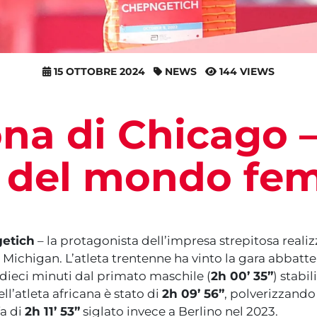
15 OTTOBRE 2024
NEWS
144 VIEWS
na di Chicago 
 del mondo fe
etich
– la protagonista dell’impresa strepitosa realiz
o Michigan. L’atleta trentenne ha vinto la gara abbat
dieci minuti dal primato maschile (
2h 00’ 35”
) stabi
ll’atleta africana è stato di
2h 09’ 56”
, polverizzando
fa di
2h 11’ 53”
siglato invece a Berlino nel 2023.