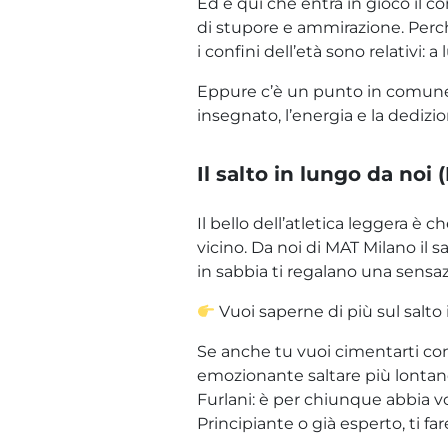
Ed è qui che entra in gioco il c
di stupore e ammirazione. Perc
i confini dell’età sono relativi: 
Eppure c’è un punto in comune: l
insegnato, l’energia e la dedizi
Il salto in lungo da noi
Il bello dell’atletica leggera è
vicino. Da noi di MAT Milano il s
in sabbia ti regalano una sensaz
Vuoi saperne di più sul salto 
Se anche tu vuoi cimentarti con 
emozionante saltare più lontano 
Furlani: è per chiunque abbia vo
Principiante o già esperto, ti fa