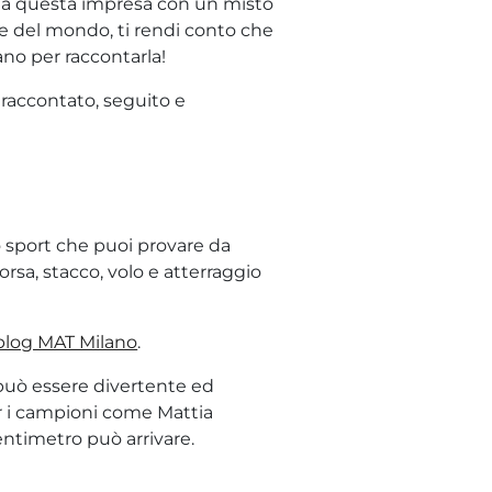
re a questa impresa con un misto
e del mondo, ti rendi conto che
tano per raccontarla!
 raccontato, seguito e
o sport che puoi provare da
orsa, stacco, volo e atterraggio
blog MAT Milano
.
 può essere divertente ed
per i campioni come Mattia
centimetro può arrivare.