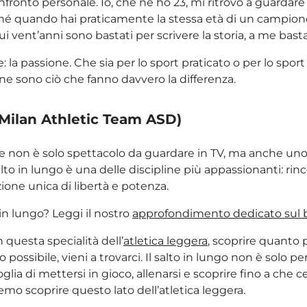
onfronto personale. Io, che ne ho 23, mi ritrovo a guarda
hé quando hai praticamente la stessa età di un campion
a lui vent’anni sono bastati per scrivere la storia, a me bas
a passione. Che sia per lo sport praticato o per lo sport
one sono ciò che fanno davvero la differenza.
 (Milan Athletic Team ASD)
 che non è solo spettacolo da guardare in TV, ma anche un
alto in lungo è una delle discipline più appassionanti: rinc
ione unica di libertà e potenza.
in lungo? Leggi il nostro
approfondimento dedicato sul 
questa specialità dell’
atletica leggera
, scoprire quanto
possibile, vieni a trovarci. Il salto in lungo non è solo 
glia di mettersi in gioco, allenarsi e scoprire fino a che 
remo scoprire questo lato dell’atletica leggera.