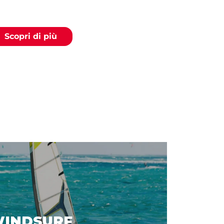
LACANESTRO
Scopri di più
INDSURF