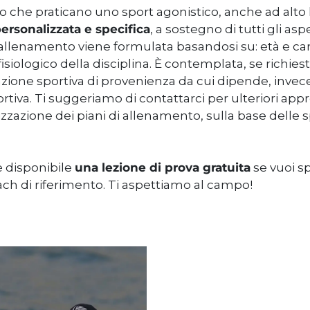
loro che praticano uno sport agonistico, anche ad alto 
ersonalizzata e specifica
, a sostegno di tutti gli asp
 allenamento viene formulata basandosi su: età e cara
fisiologico della disciplina. È contemplata, se richies
azione sportiva di provenienza da cui dipende, invec
ortiva. Ti suggeriamo di contattarci per ulteriori appr
lizzazione dei piani di allenamento, sulla base delle s
è disponibile
una lezione di prova gratuita
se vuoi s
ach di riferimento. Ti aspettiamo al campo!