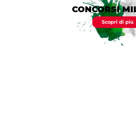
CONCORSI MI
Scopri di più
SCI ALPIN