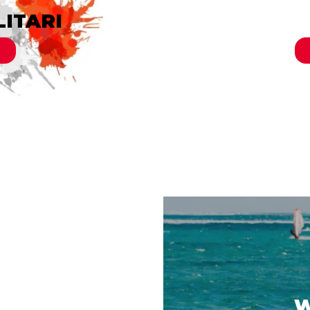
LITARI
PAL
ISMO
W