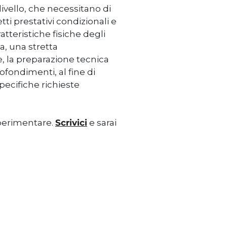
livello, che necessitano di
etti prestativi condizionali e
tteristiche fisiche degli
ta, una stretta
e, la preparazione tecnica
ofondimenti, al fine di
pecifiche richieste
perimentare.
Scrivici
e sarai