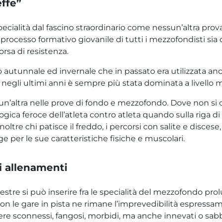
effe”
ecialità dal fascino straordinario come nessun’altra pro
l processo formativo giovanile di tutti i mezzofondisti s
orsa di resistenza.
o autunnale ed invernale che in passato era utilizzata anc
negli ultimi anni è sempre più stata dominata a livello mo
n’altra nelle prove di fondo e mezzofondo. Dove non si 
ogica feroce dell’atleta contro atleta quando sulla riga 
inoltre chi patisce il freddo, i percorsi con salite e disces
ige per le sue caratteristiche fisiche e muscolari.
i allenamenti
tre si può inserire fra le specialità del mezzofondo prolu
on le gare in pista ne rimane l’imprevedibilità espressame
re sconnessi, fangosi, morbidi, ma anche innevati o sabbi