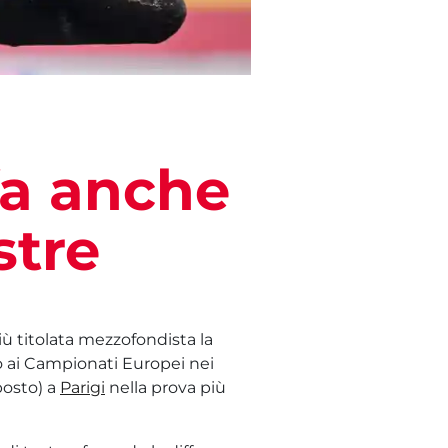
fa anche
stre
iù titolata mezzofondista la
 ai Campionati Europei nei
posto) a
Parigi
nella prova più