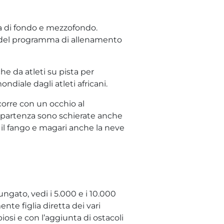
va di fondo e mezzofondo.
ia del programma di allenamento
he da atleti su pista per
ndiale dagli atleti africani.
corre con un occhio al
di partenza sono schierate anche
e, il fango e magari anche la neve
ngato, vedi i 5.000 e i 10.000
nte figlia diretta dei vari
osi e con l’aggiunta di ostacoli