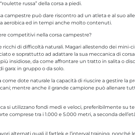
i “roulette russa” della corsa a piedi.
a campestre può dare riscontro ad un atleta e al suo alle
a aerobica ed in tempi anche molto contenuti.
sere competitivi nella corsa campestre?
icchi di difficoltà naturali. Magari allestendo dei mini-circ
cciato e soprattutto ad adattare la sua meccanica di corsa 
più insidiose, da come affrontare un tratto in salita o disc
di gara: in gruppo o da solo.
a come dote naturale la capacità di riuscire a gestire la p
africani; mentre anche il grande campione può allenare tut
ca si utilizzano fondi medi e veloci, preferibilmente su te
rte comprese tra i 1.000 e 5.000 metri, a seconda dell’età 
ori alternati quali il fartlek e l’interval training, nonché 