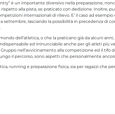
 country” è un importante diversivo nella preparazione, n
rispetto alla pista, se praticato con dedizione. Inoltre, 
petizioni internazionali di rilievo. E’ il caso ad esempi
o a settembre, lasciando la possibilità in precedenza di con
i.
 mondo dell’atletica, o che la praticano già da alcuni anni
spensabile ed irrinunciabile anche per gli atleti più vel
di Gruppo nell’avvicinamento alla competizione ed il tifo d
ungo il percorso, sono aspetti che personalmente ancora
tica, running e preparazione fisica, sia per ragazzi che per a