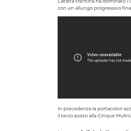
L’atleta trentina ha dominato i
con un allungo progressivo final
In precedenza la portacolori azz
il terzo posto alla Cinque Mulini