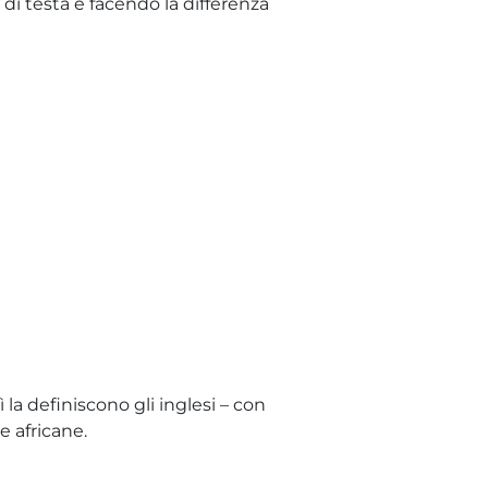
di testa e facendo la differenza
la definiscono gli inglesi – con
te africane.