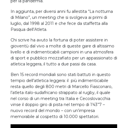
per la pandemia.
In aggiunta, per diversi anni fu allestita “La notturna
di Milano”, un meeting che si svolgeva ai primi di
luglio, dal 1998 al 2011 e che fece da staffetta alla
Pasqua dell’Atleta.
Chi scrive ha avuto la fortuna di poter assistere in
gioventù dal vivo a molte di queste gare di altissimo
livello e di indimenticabili campioni in una atmosfera
di sport e pubblico mozzafiato per un appassionato di
atletica leggera, il tutto a due passi da casa.
Ben 15 record mondiali sono stati battuti in questo
tempio dell’atletica leggera: il più indimenticabile
resta quello degli 800 metri di Marcello Fiasconaro,
l’atleta italo-sudafricano strappato al rugby, il quale
nel corso di un meeting tra Italia e Cecoslovacchia
vinse il doppio giro di pista nel tempo di 1’43”7 –
nuovo record del mondo – con un’impresa
memorabile al cospetto di 10.000 spettatori.