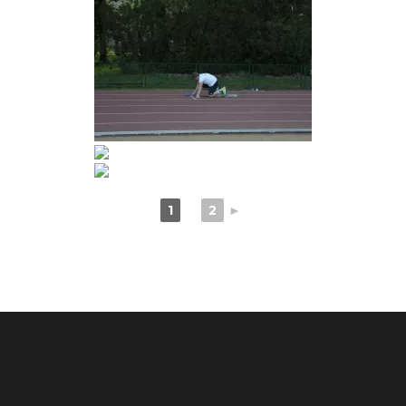
1
2
►