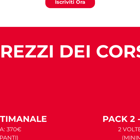
Iscriviti Ora
REZZI DEI COR
TTIMANALE
PACK 2 
A: 370€
2 VOLT
PANTI)
(MINI